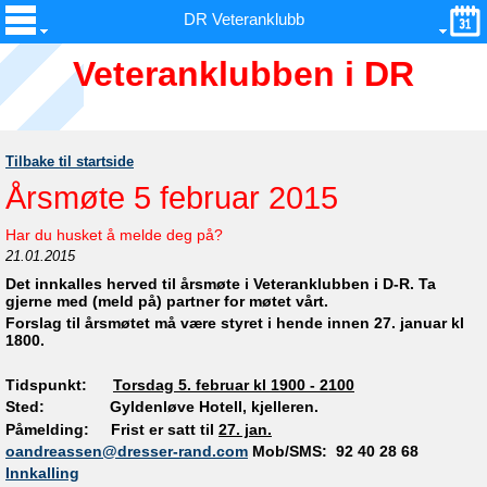
DR Veteranklubb
Veteranklubben i DR
Tilbake til startside
Årsmøte 5 februar 2015
Har du husket å melde deg på?
21.01.2015
Det innkalles herved til årsmøte i Veteranklubben i D-R.
Ta
gjerne med (meld på) partner for møtet vårt.
Forslag til årsmøtet må være styret i hende innen 27. januar kl
1800.
Tidspunkt:
Torsdag 5. februar kl 1900 - 2100
Sted: Gyldenløve Hotell, kjelleren.
Påmelding: Frist er satt til
27. jan.
oandreassen@dresser-rand.com
Mob/SMS: 92 40 28 68
Innkalling