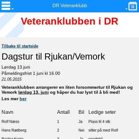
DR Veteranklubb
Veteranklubben i DR
Tilbake til startside
Dagstur til Rjukan/Vemork
Lørdag 13.juni
Påmeldingsfrist 1 juni kl 16.00
21.05.2015
Veteranklubben arrangerer en liten forsommertur til Rjukan og
Vemork
lørdag 13. juni
og håper du har lyst til å bli med!
Les mer
her
Navn
Antall
Bil
Ledige seter
Rolf Næss
1
Ja
Plass til 4 stk
Hans Rødberg
2
Nei
sitter på med Rolf
Reidar Kveta
2
Ja
sportsbil